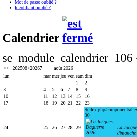
Mot de passe oublié ?
Identifiant oublié ?
Calendrier
se_module_calendrier_106 -
<<
2025
08
<
2026
7
août 2026
lun
mar
mer
jeu
ven
sam
dim
1
2
3
4
5
6
7
8
9
10
11
12
13
14
15
16
17
18
19
20
21
22
23
/index.php/component/alle
30
24
25
26
27
28
29
La Jacque
dimanche 