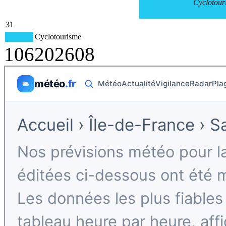
Cyclotour
31
Cyclotourisme
106
2026
08