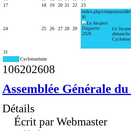
17
18
19
20
21
22
23
/index.php/component/alle
30
24
25
26
27
28
29
La Jacque
dimanche 
Cyclotour
31
Cyclotourisme
106
2026
08
Assemblée Générale du
Détails
Écrit par Webmaster