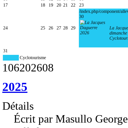
17
18
19
20
21
22
23
/index.php/component/alle
30
24
25
26
27
28
29
La Jacque
dimanche 
Cyclotour
31
Cyclotourisme
106
2026
08
2025
Détails
Écrit par Masullo George