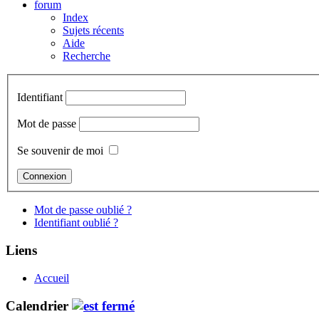
forum
Index
Sujets récents
Aide
Recherche
Identifiant
Mot de passe
Se souvenir de moi
Mot de passe oublié ?
Identifiant oublié ?
Liens
Accueil
Calendrier