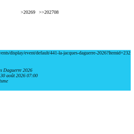
>
2026
9
>>
2027
08
vents/display/event/default/441-la-jacques-daguerre-2026?Itemid=232
s Daguerre 2026
30 août 2026 07:00
isme