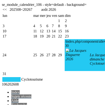
se_module_calendrier_106 - style=default - background=
<<
2025
08
<
2026
7
août 2026
lun
mar
mer
jeu
ven
sam
dim
1
2
3
4
5
6
7
8
9
10
11
12
13
14
15
16
17
18
19
20
21
22
23
/index.php/component/alle
30
24
25
26
27
28
29
La Jacque
dimanche 
Cyclotour
31
Cyclotourisme
106
2026
08
Index
Sujets récents
Aide
Recherche