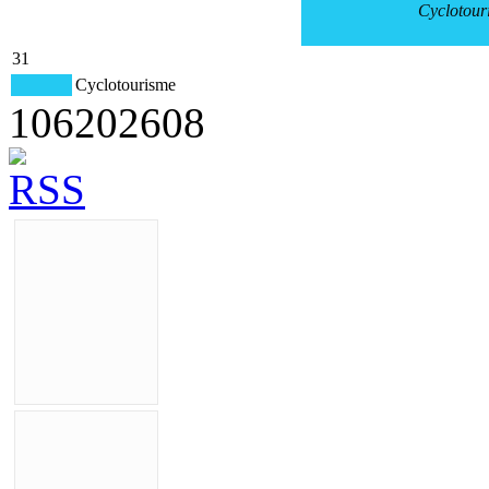
Cyclotour
31
Cyclotourisme
106
2026
08