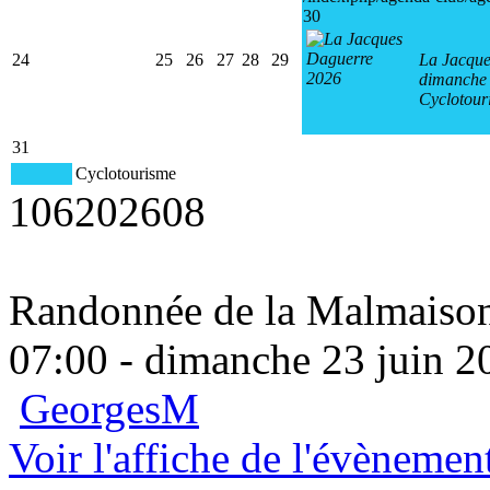
30
24
25
26
27
28
29
La Jacque
dimanche 
Cyclotour
31
Cyclotourisme
106
2026
08
Randonnée de la Malmaiso
07:00 - dimanche 23 juin 2
GeorgesM
Voir l'affiche de l'évènemen