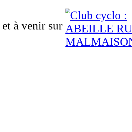
e
t
à venir sur