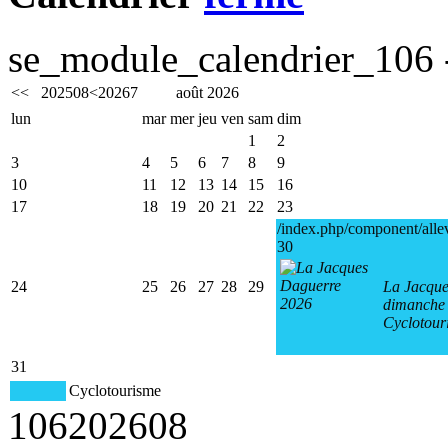
se_module_calendrier_106 -
<<
2025
08
<
2026
7
août 2026
lun
mar
mer
jeu
ven
sam
dim
1
2
3
4
5
6
7
8
9
10
11
12
13
14
15
16
17
18
19
20
21
22
23
/index.php/component/alle
30
24
25
26
27
28
29
La Jacque
dimanche 
Cyclotour
31
Cyclotourisme
106
2026
08