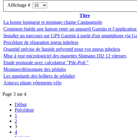
Affichage #
Titre
La bonne longueur et montage chaine Campagnolo
Comment établir une liaison entre un appareil Garmin et l’applicati
Installer un parcours sur GPS Garmin à partir d'un smartphone via 
Procédure de réparation pneus tubeless
Quantité précise de liquide préventif pour vos pneus tubeless
Mise à jour micrologiciel des manettes Shimano DI2 12 vitesses
Etude posturale avec calculateur "Pile-Poil "
Montage/démontage des pédales
Les standards des boîtiers de pédalier
Astuces pliage vétements vélo
Page 3 sur 4
Début
Précédent
1
2
3
4