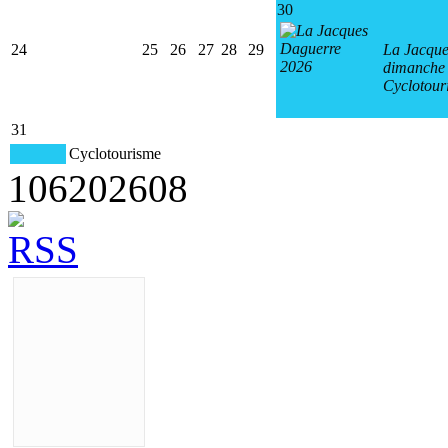
30
24
25
26
27
28
29
La Jacque
dimanche 
Cyclotour
31
Cyclotourisme
106
2026
08